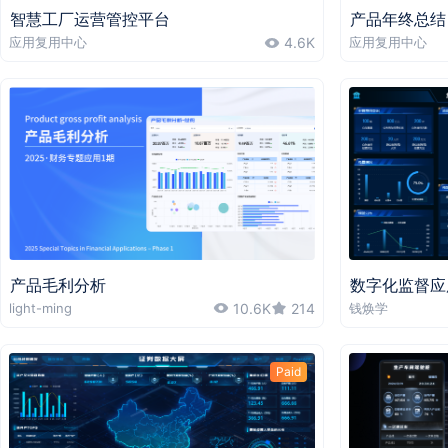
智慧工厂运营管控平台
产品年终总结
应用复用中心
4.6K
应用复用中心
产品毛利分析
数字化监督应
light-ming
10.6K
214
钱焕学
Paid