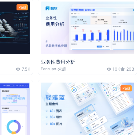
Paid
业务性费用分析
7.5K
Fanruan-朱超
10K
203
Paid