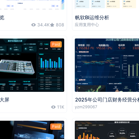
览
帆软BI运维分析
34.4K
808
应用复用中心
Paid
大屏
2025年公司门店财务经营分
11K
yzm299067
Paid