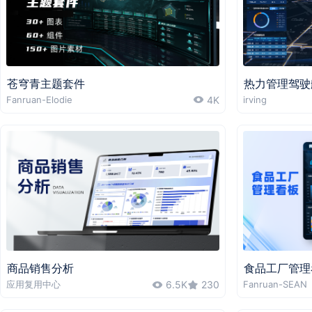
苍穹青主题套件
热力管理驾驶
Fanruan-Elodie
4K
irving
商品销售分析
食品工厂管理
应用复用中心
6.5K
230
Fanruan-SEAN