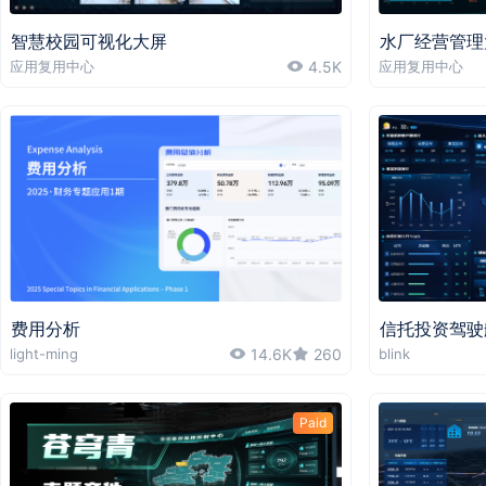
智慧校园可视化大屏
水厂经营管理
应用复用中心
4.5K
应用复用中心
费用分析
信托投资驾驶
light-ming
14.6K
260
blink
Paid