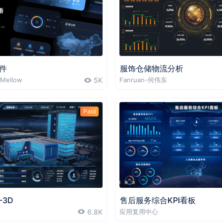
件
服饰仓储物流分析
Mellow
5K
Fanruan-何伟东
Paid
3D
售后服务综合KPI看板
6.8K
应用复用中心