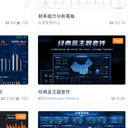
财务能力分析看板
6K
118
应用复用中心
50.1K
Paid
析
经典蓝主题套件
9.6K
784
帆软Dashboard-Mellow
6.9K
Paid