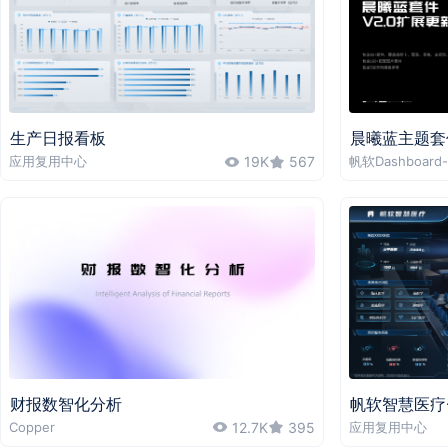
生产日报看板
晨曦蓝主题套
应用复用中心
19K
567
帆软Dashboard-
财报数智化分析
帆软智慧医疗-
Copper
12.7K
395
应用复用中心