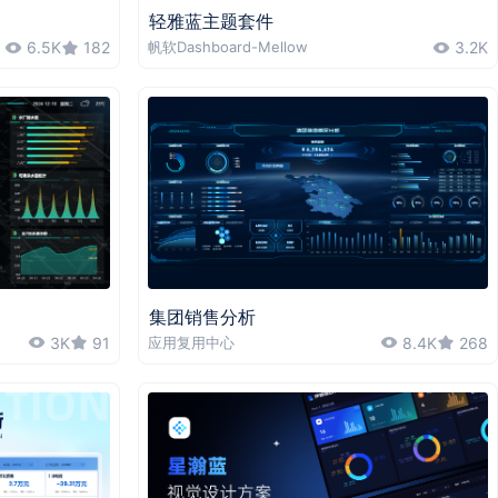
轻雅蓝主题套件
6.5K
182
帆软Dashboard-Mellow
3.2K
集团销售分析
3K
91
应用复用中心
8.4K
268