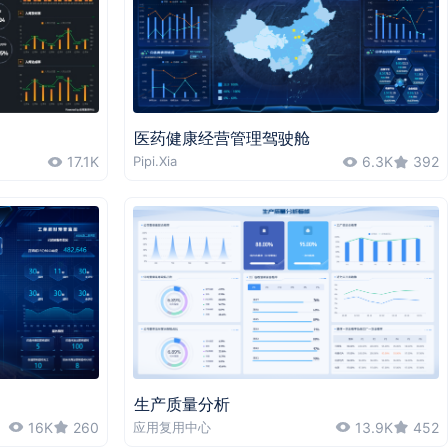
医药健康经营管理驾驶舱
17.1K
Pipi.Xia
6.3K
392
生产质量分析
16K
260
应用复用中心
13.9K
452