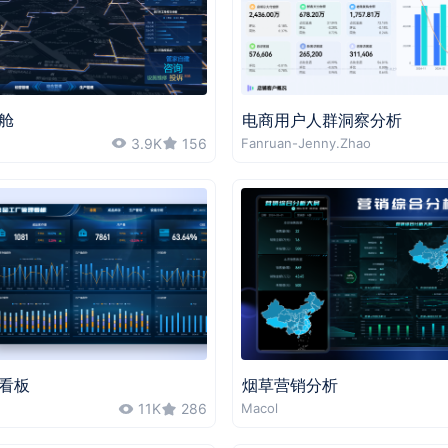
舱
电商用户人群洞察分析
3.9K
156
Fanruan-Jenny.Zhao
看板
烟草营销分析
11K
286
Macol