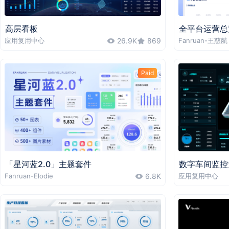
高层看板
全平台运营总
应用复用中心
26.9K
869
Fanruan-王慈航
Paid
「星河蓝2.0」主题套件
数字车间监控
Fanruan-Elodie
6.8K
应用复用中心