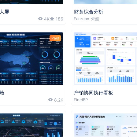
大屏
财务综合分析
4K
186
Fanruan-朱超
Paid
舱
产销协同执行看板
8.2K
FineIBP